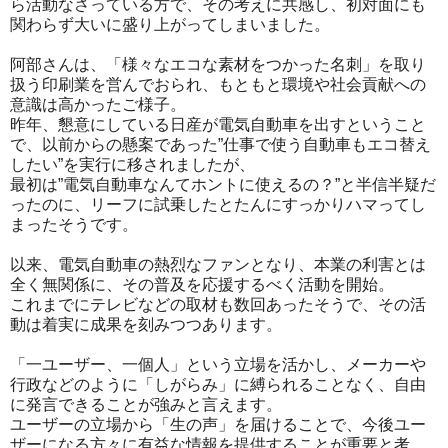
ら活動なさっている方で、その考えに共感し、初対面にも
関わらず大いに盛り上がってしまいました。
阿部さんは、「様々なエコな素材をつかった名刺」を取り
扱う印刷業を営んでおられ、もともと環境や社会貢献への
意識は高かったご様子。
昨年、懇意にしている日産が電気自動車を出すということ
で、以前からの懸案であった”仕事で使う自動車もエコ替え
したい”を実行に移されましたが、
最初は”電気自動車なんてホントに使えるの？”と半信半疑だ
ったのに、リーフに試乗したとたんにすっかりハマってし
まったそうです。
以来、電気自動車の熱烈なファンとなり、本業の利害とは
全く無関係に、その普及を応援するべく活動を開始。
これまでにテレビなどの取材も数回あったそうで、その活
動は着実に成果を刻みつつあります。
「一ユーザー、一個人」という立場を活かし、メーカーや
行政などのように「しがらみ」に縛られることなく、自由
に発言できることが強みと言えます。
ユーザーの立場から「生の声」を届けることで、今後ユー
ザーになる方々に有益な情報を提供することが重要と考