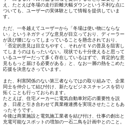
え、たとえば冬場の走行距離大幅ダウンという不利な点に
ついても、ユーザーの実体験として情報を提供していま
す。
ただ、一冬越えてユーザーから「冬場は使い物にならな
い」というネガティブな意見が目立っており、ディーラー
が及び腰になってしまっていることを懸念されており、
「否定的意見は目立ちやすく、それがＥＶの普及を阻害し
てしまうのはもったいない。現状でも十分使えると思って
いるユーザーだって多く存在しているはずで、肯定的な意
見ももっと届ける必要がある」と、なお一層の熱をこめた
応援を決意なさっています。
また、利害関係のない第三者ならではの取り組みで、企業
同士を仲介して結び付け、新たなビジネスチャンスを切り
拓くことも行っておられます。
たとえば、住宅メーカーに電気自動車対応の重要性を説
き、日産と引き合わせて異業種連携を実現させたこともあ
ったそうです。
今後は商業施設と電気施工業者を結び付け、仕事の創出と
充電可能なスポットの増加の一石二鳥を計画中とのこと。