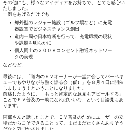
その他にも、様々なアイディアをお持ちで、 とても感心い
たしました。
一例をあげるだけでも
郊外型のレジャー施設（ゴルフ場など）に充電
器設置でビジネスチャンス創出
道内一周や日本縦断を行って、充電環境の現状
や課題を明らかに
個人同士の２００Ｖコンセント融通ネットワー
クの実現
などなど。
最後には、「道内のＥＶオーナーが一堂に会してバーベキ
ューでもやりながら熱く語る会（仮）」を８月４日に開催
しましょう！ということになりました。
前述したように、「もっと肯定的な意見もアピールする」
ことでＥＶ普及の一助になればいいな、という目論見もあ
ります。
阿部さんと話したことで、ＥＶ普及のためにユーザーの立
場だからこそできることって、まだまだたくさんありそう
だなと気づかされました