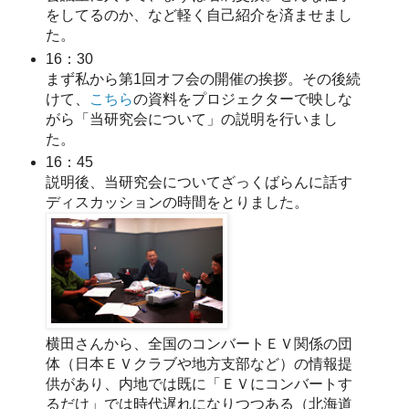
をしてるのか、など軽く自己紹介を済ませまし
た。
16：30
まず私から第1回オフ会の開催の挨拶。その後続
けて、
こちら
の資料をプロジェクターで映しな
がら「当研究会について」の説明を行いまし
た。
16：45
説明後、当研究会についてざっくばらんに話す
ディスカッションの時間をとりました。
横田さんから、全国のコンバートＥＶ関係の団
体（日本ＥＶクラブや地方支部など）の情報提
供があり、内地では既に「ＥＶにコンバートす
るだけ」では時代遅れになりつつある（北海道