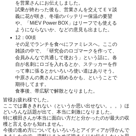
を営業さんにお伝えしました。
試乗が終わった後も、営業さんを交えてＥＶ談
義に花が咲き、冬場のバッテリー保温の要望
や、「MiEV Power BOX」はリーフでも使える
ようにならないか、などの意見も出ました。
12：00頃
その足でランチを食べにファミレスへ。ここの
雑談の中で、「研究会のロゴマークを作って、
会員みんなで共通して使おう」という話に。各
自が名刺にロゴを入れるとか、ステッカーを作
って車に張るとかいろいろ使い道はありそう。
中原さんの奥さんに頼めるかも、ということで
期待してます。
食事後、帯広駅で解散となりました。
皆様お疲れ様でした。
ここでは書ききれない（というか思い出せない。。。）ほ
どいろんな話題が出て、本当に刺激になりました。
特に横田さんが本当に面白い方だと分かったのが最大の収
穫と言えるかも知れません。
今後の進め方についてもいろいろとアイディアが浮かんで