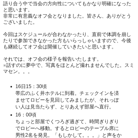
語り合う中で当会の方向性についてもかなり明確になった
と思います。
非常に有意義なオフ会となりました。皆さん、ありがとう
ございました。
今回はスケジュールが合わなかったり、直前で体調を崩し
たりで参加できなかった方もいらっしゃいますので、今後
も継続してオフ会は開催していきたいと思います。
それでは、オフ会の様子を報告いたします。
※話すのに夢中で、写真をほとんど撮れませんでした。スミ
マセン。。。
16日15：30頃
帯広のふく井ホテルに到着。チェックインを済
ませてロビーを見回してみましたが、それっぽ
い人は見当たらず、とりあえず部屋へ直行。
16：00頃
ちょっと部屋でくつろぎ過ぎて、時間ぎりぎり
でロビーへ移動。するとロビーのテーブル席に
男性2名を発見。「もしかして。。。」と声をか