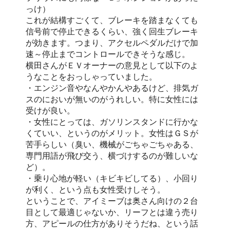
っけ）
これが結構すごくて、ブレーキを踏まなくても
信号前で停止できるくらい、強く回生ブレーキ
が効きます。つまり、アクセルペダルだけで加
速～停止までコントロールできそうな感じ。
横田さんがＥＶオーナーの意見として以下のよ
うなことをおっしゃっていました。
・エンジン音やなんやかんやあるけど、排気ガ
スのにおいが無いのがうれしい。特に女性には
受けが良い。
・女性にとっては、ガソリンスタンドに行かな
くていい、というのがメリット。女性はＧＳが
苦手らしい（臭い、機械がごちゃごちゃある、
専門用語が飛び交う、横づけするのが難しいな
ど）。
・乗り心地が軽い（キビキビしてる）、小回り
が利く、という点も女性受けしそう。
ということで、アイミーブは奥さん向けの２台
目として最適じゃないか、リーフとは違う売り
方、アピールの仕方がありそうだね、という話