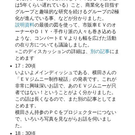
は5年くらい遅れている）こと、商業化を目指す
グループと趣味的な研究を続けるグループの2極
化が進んでいる事、などが分かりました。
説明資料
の最後の図を使って、市販車ＥＶのオ
ーナーやＤＩＹ・手作り派の人々も巻き込める
ような、コンバートＥＶよりも幅を広げた活動
の在り方についても議論しました。
※このディスカッションの詳細は、
別の記事
にま
とめます
17：20頃
いよいよメインディッシュである、横田さんの
「ＥＶジムニー制作秘話」の発表です。これが
非常に興味深いお話で、あのＥＶジムニーが只
者ではない！ということがよく分かりました。
この話は長くなるので、また別の記事としてま
とめます。
横田さん持参のＰＣをプロジェクターにつない
で、いろいろ写真を見ながらお話を伺いまし
た。
18：30頃