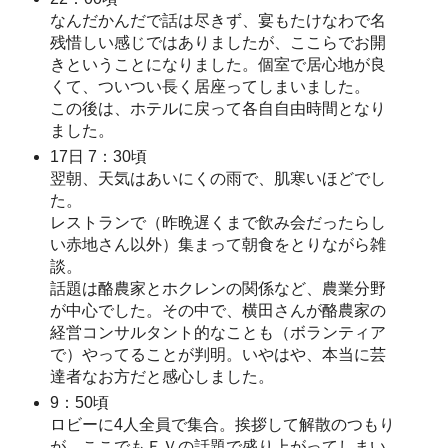
なんだかんだで話は尽きず、宴もたけなわで名
残惜しい感じではありましたが、ここらでお開
きということになりました。個室で居心地が良
くて、ついつい長く居座ってしまいました。
この後は、ホテルに戻って各自自由時間となり
ました。
17日 7：30頃
翌朝、天気はあいにくの雨で、肌寒いほどでし
た。
レストランで（昨晩遅くまで飲み会だったらし
い赤地さん以外）集まって朝食をとりながら雑
談。
話題は酪農家とホクレンの関係など、農業分野
が中心でした。その中で、横田さんが酪農家の
経営コンサルタント的なことも（ボランティア
で）やってることが判明。いやはや、本当に芸
達者なお方だと感心しました。
9：50頃
ロビーに4人全員で集合。挨拶して解散のつもり
が、ここでもＥＶの話題で盛り上がってしまい