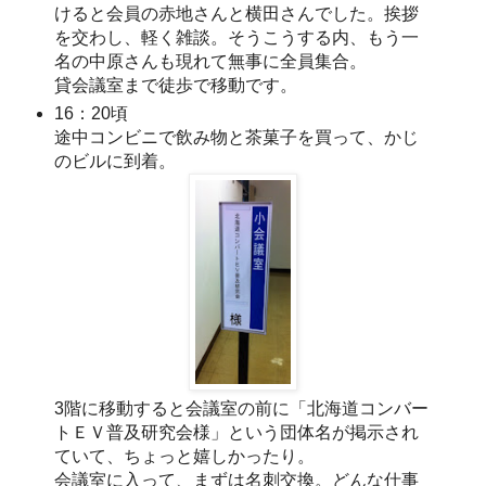
けると会員の赤地さんと横田さんでした。挨拶
を交わし、軽く雑談。そうこうする内、もう一
名の中原さんも現れて無事に全員集合。
貸会議室まで徒歩で移動です。
16：20頃
途中コンビニで飲み物と茶菓子を買って、かじ
のビルに到着。
3階に移動すると会議室の前に「北海道コンバー
トＥＶ普及研究会様」という団体名が掲示され
ていて、ちょっと嬉しかったり。
会議室に入って、まずは名刺交換。どんな仕事