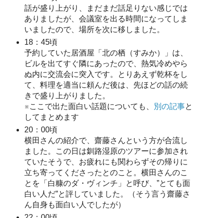
話が盛り上がり、まだまだ話足りない感じでは
ありましたが、会議室を出る時間になってしま
いましたので、場所を次に移しました。
18：45頃
予約していた居酒屋「北の栖（すみか）」は、
ビルを出てすぐ隣にあったので、熱気冷めやら
ぬ内に交流会に突入です。とりあえず乾杯をし
て、料理を適当に頼んだ後は、先ほどの話の続
きで盛り上がりました。
※ここで出た面白い話題についても、
別の記事
と
してまとめます
20：00頃
横田さんの紹介で、齋藤さんという方が合流し
ました。この日は釧路湿原のツアーに参加され
ていたそうで、お疲れにも関わらずその帰りに
立ち寄ってくださったとのこと。横田さんのこ
とを「白糠のダ・ヴィンチ」と呼び、”とても面
白い人だ”と評していました。（そう言う齋藤さ
ん自身も面白い人でしたが）
22：00頃